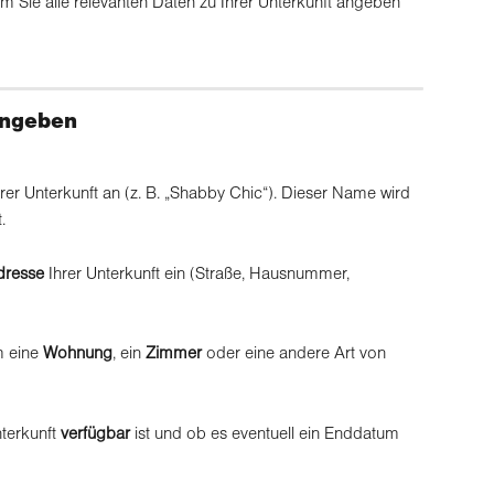
em Sie alle relevanten Daten zu Ihrer Unterkunft angeben 
ingeben
hrer Unterkunft an (z. B. „Shabby Chic“). Dieser Name wird 
.
dresse
 Ihrer Unterkunft ein (Straße, Hausnummer, 
 eine 
Wohnung
, ein 
Zimmer
 oder eine andere Art von 
terkunft 
verfügbar
 ist und ob es eventuell ein Enddatum 