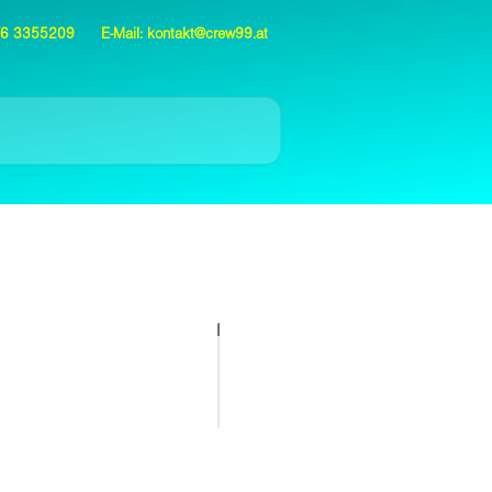
676 3355209
E-Mail:
kontakt@crew99.at